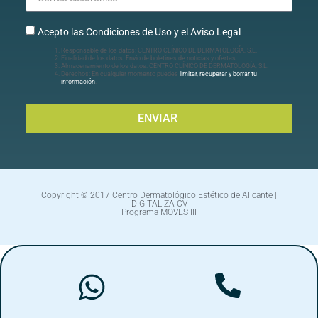
Acepto las Condiciones de Uso y el Aviso Legal
Responsable de los datos: CENTRO CLÍNICO DE DERMATOLOGÍA, S.L.
Finalidad de los datos: Envío de boletines de noticias y ofertas.
Almacenamiento de los datos: CENTRO CLÍNICO DE DERMATOLOGÍA, S.L.
Derechos: En cualquier momento puedes
limitar, recuperar y borrar tu
información
.
ENVIAR
Copyright © 2017 Centro Dermatológico Estético de Alicante |
DIGITALIZA-CV
Programa MOVES III