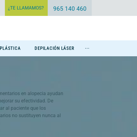
¿TE LLAMAMOS?
965 140 460
 PLÁSTICA
DEPILACIÓN LÁSER
···
Eliminación Tatuajes
mentarios en alopecia ayudan
ejorar su efectividad. De
ar al paciente que los
rios no sustituyen nunca al