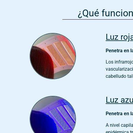
¿Qué funcion
Luz roj
Penetra en l
Los infrarroj
vascularizac
cabelludo tal
Luz azu
Penetra en l
A nivel capil
epidérmica tr