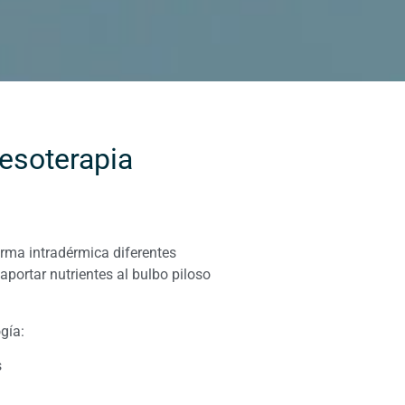
esoterapia
forma intradérmica diferentes
portar nutrientes al bulbo piloso
gía:
s