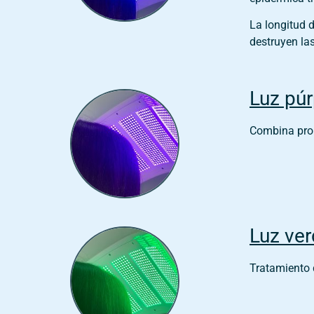
La longitud d
destruyen las
Luz púr
Combina prop
Luz ve
Tratamiento d