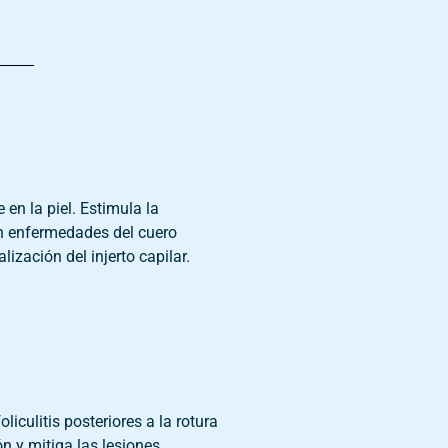
en la piel. Estimula la
en enfermedades del cuero
ización del injerto capilar.
liculitis posteriores a la rotura
ón y mitiga las lesiones.