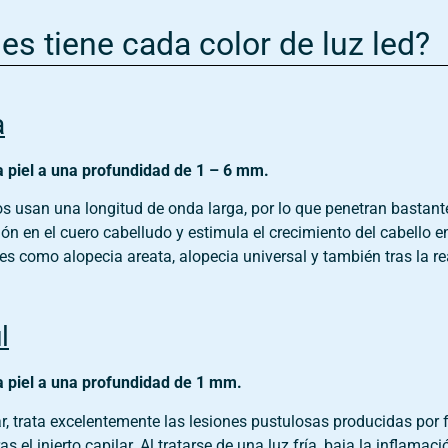
es tiene cada color de luz led?
a
a piel a una profundidad de 1 – 6 mm.
os usan una longitud de onda larga, por lo que penetran bastante 
ión en el cuero cabelludo y estimula el crecimiento del cabello 
es como alopecia areata, alopecia universal y también tras la real
l
a piel a una profundidad de 1 mm.
ar, trata excelentemente las lesiones pustulosas producidas por fo
as el injerto capilar. Al tratarse de una luz fría, baja la inflamaci