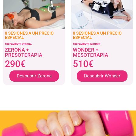
8 SESIONES A UN PRECIO
8 SESIONES A UN PRECIO
ESPECIAL
ESPECIAL
TRATAMIENTO ZERONA
TRATAMIENTO WONDER
ZERONA +
WONDER +
PRESOTERAPIA
MESOTERAPIA
290€
510€
Descubrir Zerona
Descubrir Wonder