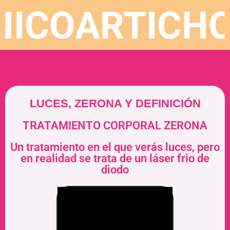
LUÓNICO
ARTI
LUCES, ZERONA Y DEFINICIÓN
TRATAMIENTO CORPORAL ZERONA
Un tratamiento en el que verás luces, pero
en realidad se trata de un láser frio de
diodo