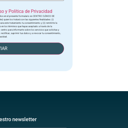
o y Política de Privacidad
tados en el presente formulario es CENTRO CLÍNICO DE
quien los tratará con las siguientes finalidades: (i)
ara este tratamiento tu consentimiento y (ii) remitirte la
 en los términos que hayas aceptado a través de la
 centro para informarte sobre los servicios que solicitas y
 rectificar, suprimir tus datos y a revocar tu consentimiento,
vacidad.
IAR
estro newsletter