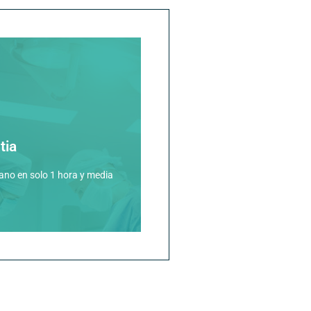
ráctica de esta operación
tia
uirófanos
fano en solo 1 hora y media