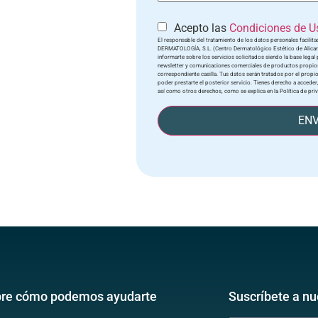
Acepto las
Condiciones de Us
El responsable del tratamiento de los datos personales facili
DERMATOLOGÍA, S.L. (Centro Dermatológico Estético de Alicante) 
informarte sobre los servicios solicitados siendo la base legal p
newsletter y comunicaciones comerciales de productos propios
correspondiente casilla. Tus datos serán tratados por el propio
poder prestarte el posterior servicio. Tienes derecho a acceder,
así como otros derechos, como se explica en la Política de pri
ENV
re cómo podemos ayudarte
Suscríbete a nu