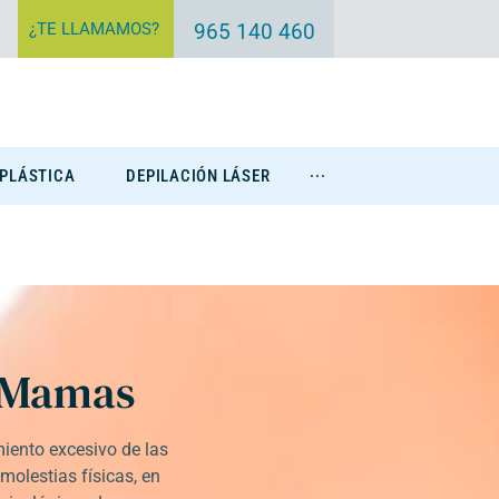
¿TE LLAMAMOS?
965 140 460
 PLÁSTICA
DEPILACIÓN LÁSER
···
Eliminación Tatuajes
 Mamas
miento excesivo de las
olestias físicas, en