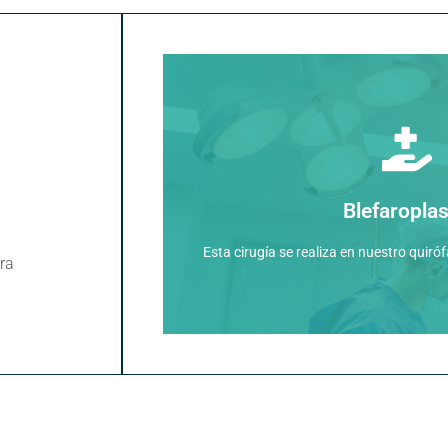
Especialmente acondicionada para la p
Blefaroplas
Contamos con 2 q
Esta cirugía se realiza en nuestro quiró
ra