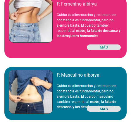
P. Femenino albirya
Cuidar tu alimentación y entrenar con
constancia es fundamental, pero no
siempre basta. El cuerpo también
responde al
estrés, la falta de descanso y
los desajustes hormonales
.
MÁS
P. Masculino alborya:
Cuidar tu alimentación y entrenar con
constancia es fundamental, pero no
siempre basta. El cuerpo masculino
también responde al
estrés, la falta de
descanso y los desajustes hormonales
.
MÁS