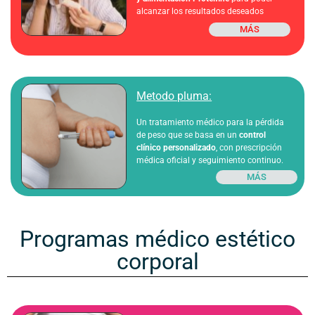
alcanzar los resultados deseados
MÁS
Metodo pluma:​
Un tratamiento médico para la pérdida
de peso que se basa en un
control
clínico personalizado
, con prescripción
médica oficial y seguimiento continuo.
MÁS
Programas médico estético
corporal