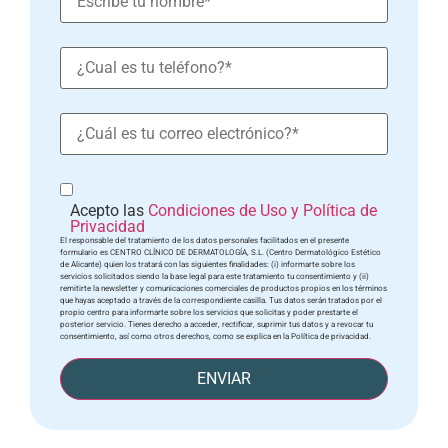
Acepto las
Condiciones de Uso y Política de
Privacidad
El responsable del tratamiento de los datos personales facilitados en el presente
formulario es CENTRO CLÍNICO DE DERMATOLOGÍA, S.L. (Centro Dermatológico Estético
de Alicante) quien los tratará con las siguientes finalidades: (i) informarte sobre los
servicios solicitados siendo la base legal para este tratamiento tu consentimiento y (ii)
remitirte la newsletter y comunicaciones comerciales de productos propios en los términos
que hayas aceptado a través de la correspondiente casilla. Tus datos serán tratados por el
propio centro para informarte sobre los servicios que solicitas y poder prestarte el
posterior servicio. Tienes derecho a acceder, rectificar, suprimir tus datos y a revocar tu
consentimiento, así como otros derechos, como se explica en la Política de privacidad.
ENVIAR