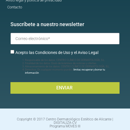
Aviso legal y política de privacidad
Contacto
Suscríbete a nuestro newsletter
Acepto las Condiciones de Uso y el Aviso Legal
Responsable de los datos: CENTRO CLÍNICO DE DERMATOLOGÍA, S.L.
Finalidad de los datos: Envío de boletines de noticias y ofertas.
Almacenamiento de los datos: CENTRO CLÍNICO DE DERMATOLOGÍA, S.L.
Derechos: En cualquier momento puedes
limitar, recuperar y borrar tu
información
.
ENVIAR
Copyright © 2017 Centro Dermatológico Estético de Alicante |
DIGITALIZA-CV
Programa MOVES III