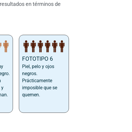
 resultados en términos de
FOTOTIPO 6
uy
Piel, pelo y ojos
egro.
negros.
n
Prácticamente
 y
imposible que se
man.
quemen.