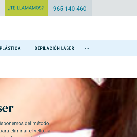
¿TE LLAMAMOS?
965 140 460
 PLÁSTICA
DEPILACIÓN LÁSER
···
Eliminación Tatuajes
ser
 disponemos del método
ra eliminar el vello: la