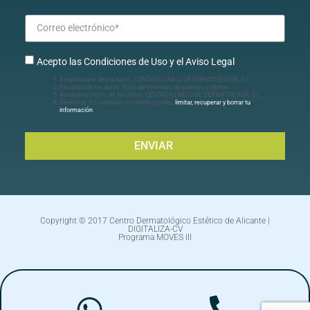
Acepto las Condiciones de Uso y el Aviso Legal
Responsable de los datos: CENTRO CLÍNICO DE DERMATOLOGÍA, S.L.
Finalidad de los datos: Envío de boletines de noticias y ofertas.
Almacenamiento de los datos: CENTRO CLÍNICO DE DERMATOLOGÍA, S.L.
Derechos: En cualquier momento puedes
limitar, recuperar y borrar tu
información
.
ENVIAR
Copyright © 2017 Centro Dermatológico Estético de Alicante |
DIGITALIZA-CV
Programa MOVES III