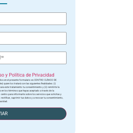
o y Política de Privacidad
tados en el presente formulario es CENTRO CLÍNICO DE
quien los tratará con las siguientes finalidades: (i)
ara este tratamiento tu consentimiento y (ii) remitirte la
 en los términos que hayas aceptado a través de la
 centro para informarte sobre los servicios que solicitas y
 rectificar, suprimir tus datos y a revocar tu consentimiento,
vacidad.
IAR