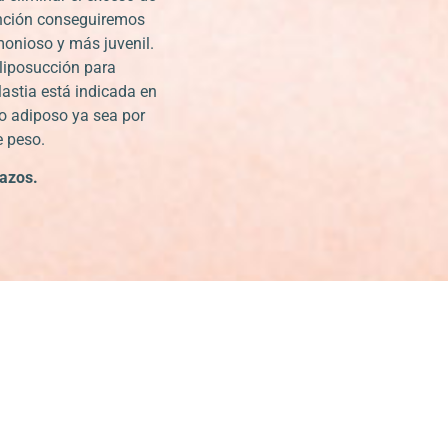
vención conseguiremos
onioso y más juvenil.
liposucción para
astia está indicada en
do adiposo ya sea por
e peso.
razos.