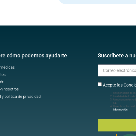
re cómo podemos ayudarte
Suscríbete a nu
 médicas
tos
ión
Acepto las Condic
on nosotros
Responsable de lo
l y política de privacidad
Finalidad de los da
Almacenamiento d
S.L.
Derechos: En cua
información
.