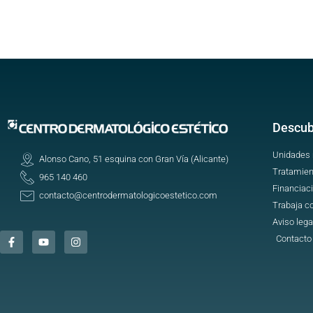
Descub
Unidades
Alonso Cano, 51 esquina con Gran Vía (Alicante)
Tratamien
965 140 460
Financiac
contacto@centrodermatologicoestetico.com
Trabaja c
Aviso lega
Contacto