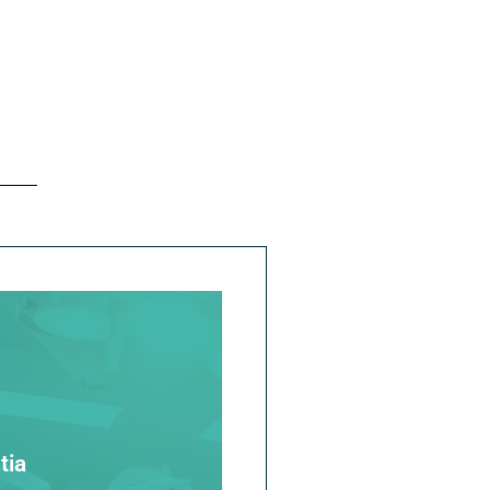
ráctica de esta operación
tia
uirófanos