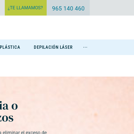
¿TE LLAMAMOS?
965 140 460
 PLÁSTICA
DEPILACIÓN LÁSER
···
Eliminación Tatuajes
ia o
zos
 eliminar el exceso de