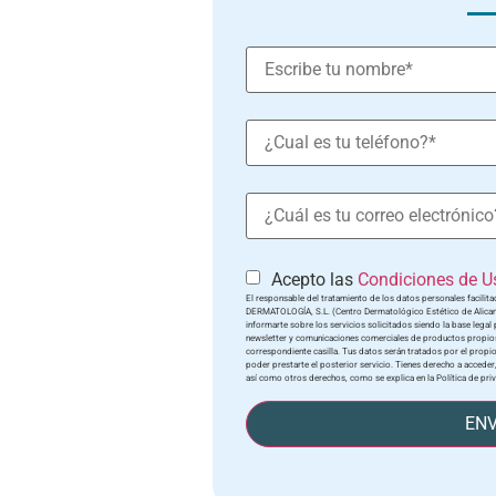
Acepto las
Condiciones de Us
El responsable del tratamiento de los datos personales facili
DERMATOLOGÍA, S.L. (Centro Dermatológico Estético de Alicante) 
informarte sobre los servicios solicitados siendo la base legal p
newsletter y comunicaciones comerciales de productos propios
correspondiente casilla. Tus datos serán tratados por el propio
poder prestarte el posterior servicio. Tienes derecho a acceder,
así como otros derechos, como se explica en la Política de pri
ENV