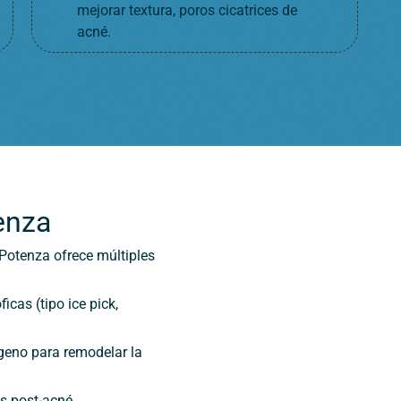
mejorar textura, poros cicatrices de
acné.
enza
Potenza ofrece múltiples
ficas (tipo ice pick,
geno para remodelar la
s post-acné