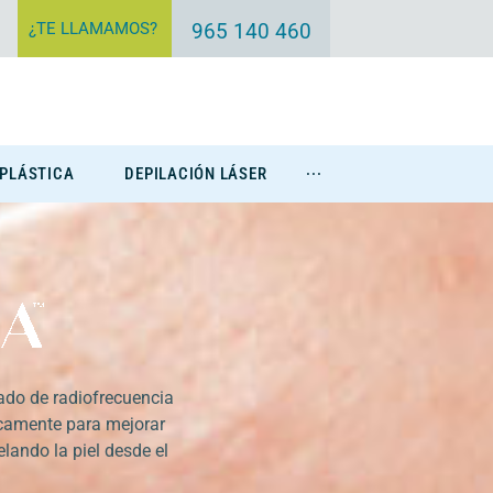
¿TE LLAMAMOS?
965 140 460
 PLÁSTICA
DEPILACIÓN LÁSER
···
Eliminación Tatuajes
do de radiofrecuencia
camente para mejorar
lando la piel desde el