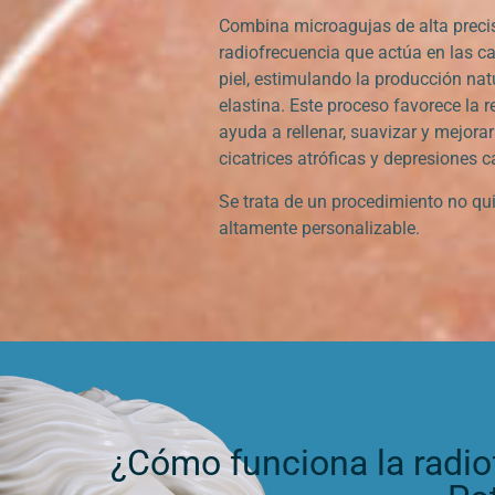
Combina microagujas de alta preci
radiofrecuencia que actúa en las c
piel, estimulando la producción nat
elastina. Este proceso favorece la 
ayuda a rellenar, suavizar y mejorar 
cicatrices atróficas y depresiones 
Se trata de un procedimiento no qui
altamente personalizable.
¿Cómo funciona la radio