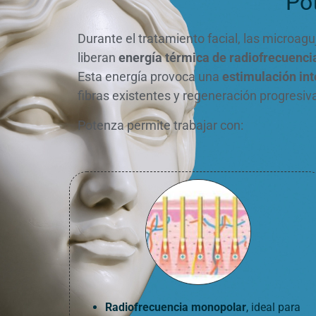
Po
Durante el tratamiento facial, las microagu
liberan
energía térmica de radiofrecuenci
Esta energía provoca una
estimulación in
fibras existentes y regeneración progresiva
Potenza permite trabajar con:
Radiofrecuencia monopolar
, ideal para