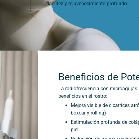
flacidez y rejuvenecimiento profundo.
Beneficios de Pot
La radiofrecuencia con microagujas 
beneficios en el rostro:
Mejora visible de cicatrices atró
boxcar y rolling)
Estimulación profunda de colá
piel
Reducción de marcas residuale