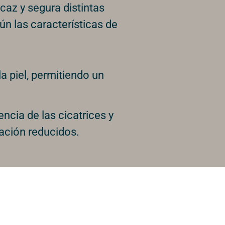
caz y segura distintas
ún las características de
la piel, permitiendo un
cia de las cicatrices y
ación reducidos.