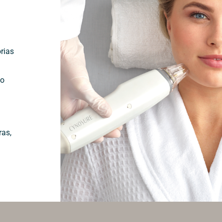
rias
eo
ras,