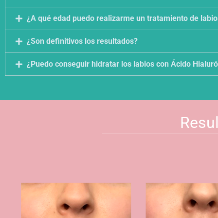
¿A qué edad puedo realizarme un tratamiento de labio
¿Son definitivos los resultados?
¿Puedo conseguir hidratar los labios con Ácido Hialur
Resul