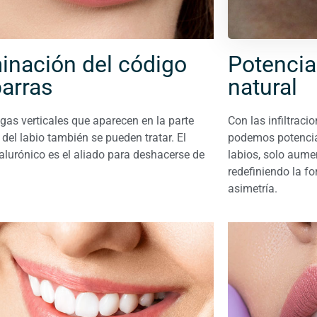
Potencia
minación del código
natural
barras
Con las infiltraci
gas verticales que aparecen en la parte
podemos potenciar
 del labio también se pueden tratar. El
labios, solo aum
alurónico es el aliado para deshacerse de
redefiniendo la f
asimetría.