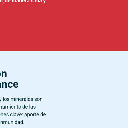
s, de manera sana y
ón
ance
y los minerales son
onamiento de las
nes clave: aporte de
 inmunidad.