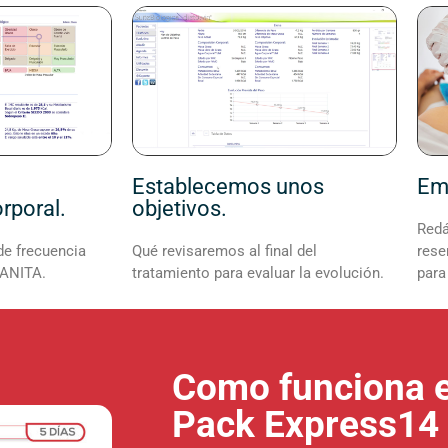
Establecemos unos
Em
rporal.
objetivos.
Redá
de frecuencia
Qué revisaremos al final del
rese
TANITA.
tratamiento para evaluar la evolución.
para
Como funciona e
Pack Express14 