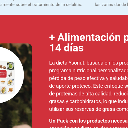
vamente sobre el tratamiento de la celulitis.
las zonas donde 
+ Alimentación p
14 días
La dieta Ysonut, basada en los prod
programa nutricional personalizad
pérdida de peso efectiva y saluda
de aporte proteico. Este enfoque 
de proteínas de alta calidad, reduc
grasas y carbohidratos, lo que ind
utilizar sus reservas de grasa com
Un Pack con los productos necesar