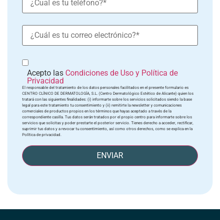
Acepto las
Condiciones de Uso y Política de
Privacidad
El responsable del tratamiento de los datos personales facilitados en el presente formulario es
CENTRO CLÍNICO DE DERMATOLOGÍA, S.L. (Centro Dermatológico Estético de Alicante) quien los
tratará con las siguientes finalidades: (i) informarte sobre los servicios solicitados siendo la base
legal para este tratamiento tu consentimiento y (ii) remitirte la newsletter y comunicaciones
comerciales de productos propios en los términos que hayas aceptado a través de la
correspondiente casilla. Tus datos serán tratados por el propio centro para informarte sobre los
servicios que solicitas y poder prestarte el posterior servicio. Tienes derecho a acceder, rectificar,
suprimir tus datos y a revocar tu consentimiento, así como otros derechos, como se explica en la
Política de privacidad.
ENVIAR