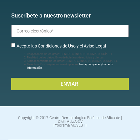
Suscríbete a nuestro newsletter
Acepto las Condiciones de Uso y el Aviso Legal
Responsable de los datos: CENTRO CLÍNICO DE DERMATOLOGÍA, S.L.
Finalidad de los datos: Envío de boletines de noticias y ofertas.
Almacenamiento de los datos: CENTRO CLÍNICO DE DERMATOLOGÍA, S.L.
Derechos: En cualquier momento puedes
limitar, recuperar y borrar tu
información
.
ENVIAR
Copyright © 2017 Centro Dermatológico Estético de Alicante |
DIGITALIZA-CV
Programa MOVES III