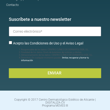
Contacto
Suscríbete a nuestro newsletter
Acepto las Condiciones de Uso y el Aviso Legal
Responsable de los datos: CENTRO CLÍNICO DE DERMATOLOGÍA, S.L.
Finalidad de los datos: Envío de boletines de noticias y ofertas.
Almacenamiento de los datos: CENTRO CLÍNICO DE DERMATOLOGÍA, S.L.
Derechos: En cualquier momento puedes
limitar, recuperar y borrar tu
información
.
ENVIAR
Copyright © 2017 Centro Dermatológico Estético de Alicante |
DIGITALIZA-CV
Programa MOVES III