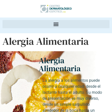
Alergia Alimentaria
Alergia
Alimentaria
La alergia a los alimentos puede
ocurrir a cualquier edad: desde el
lactante hasta el adulto. Su modo
de presentación es muy diverso,
desde un simple sarpullido
alrededor de la boca hasta un