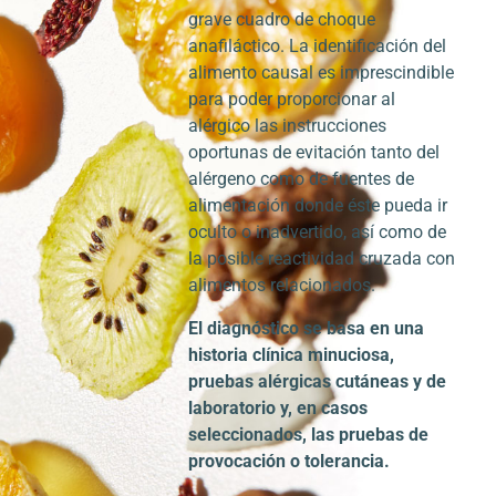
grave cuadro de choque
anafiláctico. La identificación del
alimento causal es imprescindible
para poder proporcionar al
alérgico las instrucciones
oportunas de evitación tanto del
alérgeno como de fuentes de
alimentación donde éste pueda ir
oculto o inadvertido, así como de
la posible reactividad cruzada con
alimentos relacionados.
El diagnóstico se basa en una
historia clínica minuciosa,
pruebas alérgicas cutáneas y de
laboratorio y, en casos
seleccionados, las pruebas de
provocación o tolerancia.