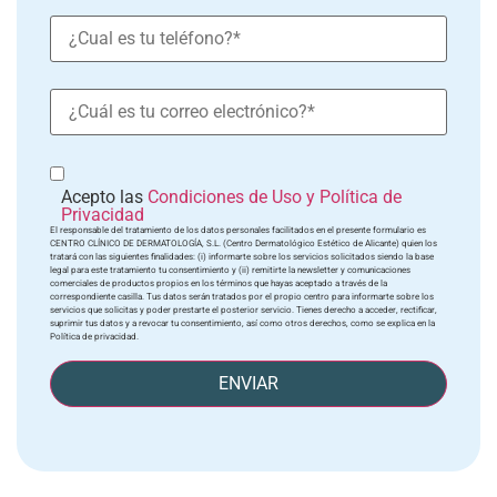
Acepto las
Condiciones de Uso y Política de
Privacidad
El responsable del tratamiento de los datos personales facilitados en el presente formulario es
CENTRO CLÍNICO DE DERMATOLOGÍA, S.L. (Centro Dermatológico Estético de Alicante) quien los
tratará con las siguientes finalidades: (i) informarte sobre los servicios solicitados siendo la base
legal para este tratamiento tu consentimiento y (ii) remitirte la newsletter y comunicaciones
comerciales de productos propios en los términos que hayas aceptado a través de la
correspondiente casilla. Tus datos serán tratados por el propio centro para informarte sobre los
servicios que solicitas y poder prestarte el posterior servicio. Tienes derecho a acceder, rectificar,
suprimir tus datos y a revocar tu consentimiento, así como otros derechos, como se explica en la
Política de privacidad.
ENVIAR