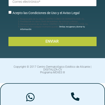
Acepto las Condiciones de Uso y el Aviso Legal
Responsable de los datos: CENTRO CLÍNICO DE DERMATOLOGÍA, S.L.
Finalidad de los datos: Envío de boletines de noticias y ofertas.
Almacenamiento de los datos: CENTRO CLÍNICO DE DERMATOLOGÍA, S.L.
Derechos: En cualquier momento puedes
limitar, recuperar y borrar tu
información
.
ENVIAR
Copyright © 2017 Centro Dermatológico Estético de Alicante |
DIGITALIZA-CV
Programa MOVES III