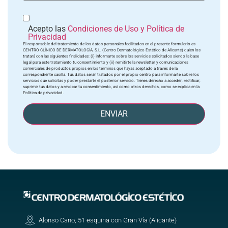
Acepto las
Condiciones de Uso y Política de
Privacidad
El responsable del tratamiento de los datos personales facilitados en el presente formulario es
CENTRO CLÍNICO DE DERMATOLOGÍA, S.L. (Centro Dermatológico Estético de Alicante) quien los
tratará con las siguientes finalidades: (i) informarte sobre los servicios solicitados siendo la base
legal para este tratamiento tu consentimiento y (ii) remitirte la newsletter y comunicaciones
comerciales de productos propios en los términos que hayas aceptado a través de la
correspondiente casilla. Tus datos serán tratados por el propio centro para informarte sobre los
servicios que solicitas y poder prestarte el posterior servicio. Tienes derecho a acceder, rectificar,
suprimir tus datos y a revocar tu consentimiento, así como otros derechos, como se explica en la
Política de privacidad.
ENVIAR
Alonso Cano, 51 esquina con Gran Vía (Alicante)