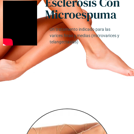
Esclerosis Con
Microespuma
Un tratamiento indicado para las
varices finas y medias (microvarices y
telangectasias)