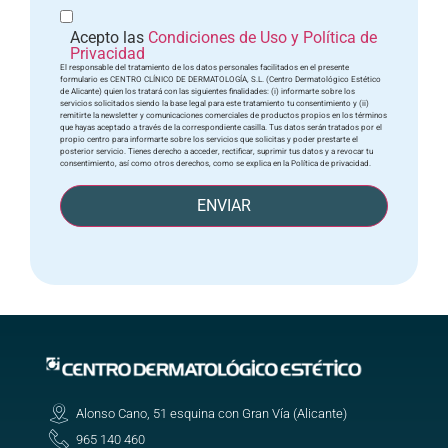
Acepto las
Condiciones de Uso y Política de
Privacidad
El responsable del tratamiento de los datos personales facilitados en el presente
formulario es CENTRO CLÍNICO DE DERMATOLOGÍA, S.L. (Centro Dermatológico Estético
de Alicante) quien los tratará con las siguientes finalidades: (i) informarte sobre los
servicios solicitados siendo la base legal para este tratamiento tu consentimiento y (ii)
remitirte la newsletter y comunicaciones comerciales de productos propios en los términos
que hayas aceptado a través de la correspondiente casilla. Tus datos serán tratados por el
propio centro para informarte sobre los servicios que solicitas y poder prestarte el
posterior servicio. Tienes derecho a acceder, rectificar, suprimir tus datos y a revocar tu
consentimiento, así como otros derechos, como se explica en la Política de privacidad.
ENVIAR
Alonso Cano, 51 esquina con Gran Vía (Alicante)
965 140 460