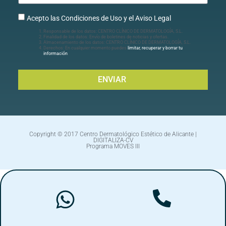
Acepto las Condiciones de Uso y el Aviso Legal
Responsable de los datos: CENTRO CLÍNICO DE DERMATOLOGÍA, S.L.
Finalidad de los datos: Envío de boletines de noticias y ofertas.
Almacenamiento de los datos: CENTRO CLÍNICO DE DERMATOLOGÍA, S.L.
Derechos: En cualquier momento puedes
limitar, recuperar y borrar tu
información
.
ENVIAR
Copyright © 2017 Centro Dermatológico Estético de Alicante |
DIGITALIZA-CV
Programa MOVES III