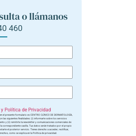
sulta o llámanos
40 460
y Política de Privacidad
dos en el presente formulario es CENTRO CLÍNICO DE DERMATOLOGÍA,
n las siguientes finalidades: (i) informarte sobre los servicios
ento y (ii) remitirte la newsletter y comunicaciones comerciales de
a correspondiente casilla. Tus datos serán tratados por el propio
tarte el posterior servicio. Tienes derecho a acceder, rectificar,
rechos, como se explica en la Política de privacidad.