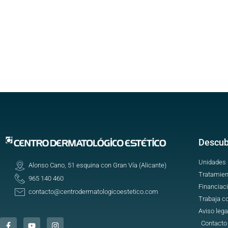
Descub
Unidades
Alonso Cano, 51 esquina con Gran Vía (Alicante)
Tratamien
965 140 460
Financiac
contacto@centrodermatologicoestetico.com
Trabaja c
Aviso lega
Contacto