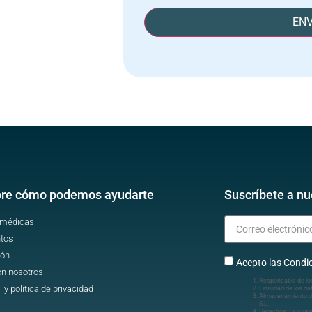
ENV
re cómo podemos ayudarte
Suscríbete a nu
 médicas
tos
ión
Acepto las Condic
on nosotros
Responsable de lo
l y política de privacidad
Finalidad de los da
Almacenamiento d
S.L.
Derechos: En cua