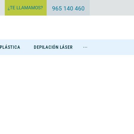
¿TE LLAMAMOS?
965 140 460
 PLÁSTICA
DEPILACIÓN LÁSER
···
Eliminación Tatuajes