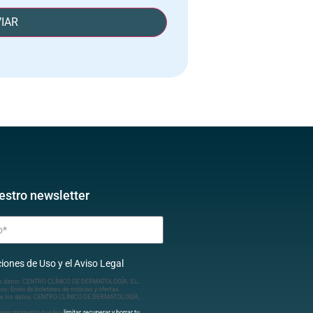
IAR
estro newsletter
iones de Uso y el Aviso Legal
s datos: CENTRO CLÍNICO DE DERMATOLOGÍA, S.L.
tos: Envío de boletines de noticias y ofertas.
e los datos: CENTRO CLÍNICO DE DERMATOLOGÍA,
lquier momento puedes
limitar, recuperar y borrar tu