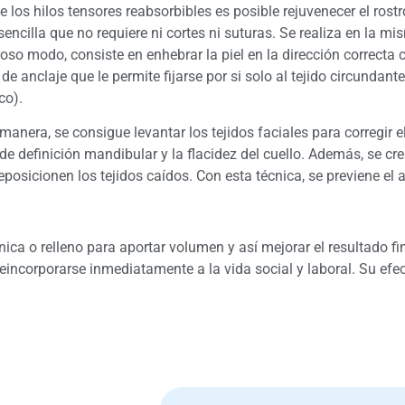
 los hilos tensores reabsorbibles es posible rejuvenecer el rostro 
sencilla que no requiere ni cortes ni suturas. Se realiza en la 
roso modo, consiste en enhebrar la piel en la dirección correcta 
de anclaje que le permite fijarse por si solo al tejido circundant
co).
manera, se consigue levantar los tejidos faciales para corregir e
de definición mandibular y la flacidez del cuello. Además, se cr
eposicionen los tejidos caídos. Con esta técnica, se previene el
a o relleno para aportar volumen y así mejorar el resultado fi
reincorporarse inmediatamente a la vida social y laboral. Su efe