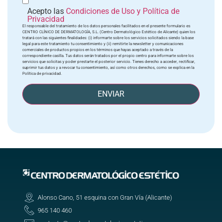
Acepto las
Condiciones de Uso y Política de
Privacidad
El responsable del tratamiento de los datos personales facilitados en el presente formulario es
CENTRO CLÍNICO DE DERMATOLOGÍA, S.L. (Centro Dermatológico Estético de Alicante) quien los
tratará con las siguientes finalidades: (i) informarte sobre los servicios solicitados siendo la base
legal para este tratamiento tu consentimiento y (ii) remitirte la newsletter y comunicaciones
comerciales de productos propios en los términos que hayas aceptado a través de la
correspondiente casilla. Tus datos serán tratados por el propio centro para informarte sobre los
servicios que solicitas y poder prestarte el posterior servicio. Tienes derecho a acceder, rectificar,
suprimir tus datos y a revocar tu consentimiento, así como otros derechos, como se explica en la
Política de privacidad.
ENVIAR
Alonso Cano, 51 esquina con Gran Vía (Alicante)
965 140 460