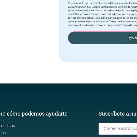
El responsable del tratamiento de los datos personales facili
DERMATOLOGÍA, S.L. (Centro Dermatológico Estético de Alicante) 
informarte sobre los servicios solicitados siendo la base legal p
newsletter y comunicaciones comerciales de productos propios
correspondiente casilla. Tus datos serán tratados por el propio
poder prestarte el posterior servicio. Tienes derecho a acceder,
así como otros derechos, como se explica en la Política de pri
ENV
re cómo podemos ayudarte
Suscríbete a nu
 médicas
tos