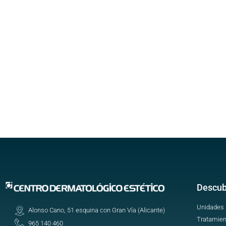
Descub
Unidades
Alonso Cano, 51 esquina con Gran Vía (Alicante)
Tratamien
965 140 460