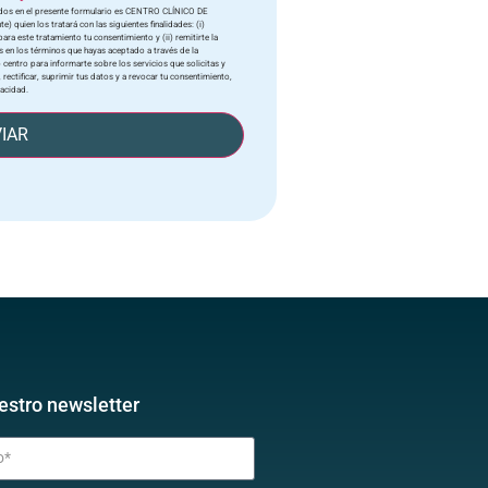
tados en el presente formulario es CENTRO CLÍNICO DE
quien los tratará con las siguientes finalidades: (i)
ara este tratamiento tu consentimiento y (ii) remitirte la
 en los términos que hayas aceptado a través de la
 centro para informarte sobre los servicios que solicitas y
 rectificar, suprimir tus datos y a revocar tu consentimiento,
vacidad.
IAR
estro newsletter