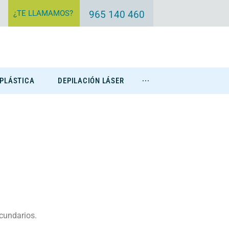
¿TE LLAMAMOS?
965 140 460
 PLÁSTICA
DEPILACIÓN LÁSER
···
Eliminación Tatuajes
ecundarios.