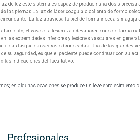
az de luz este sistema es capaz de producir una dosis precisa d
 de las piernas.La luz de láser coagula o calienta de forma sel
o circundante. La luz atraviesa la piel de forma inocua sin aguja 
tratamiento, el vaso o la lesión van desapareciendo de forma nat
en las extremidades inferiores y lesiones vasculares en general.
incluidas las pieles oscuras o bronceadas. Una de las grandes ve
de su seguridad, es que el paciente puede continuar con su act
o las indicaciones del facultativo.
mos; en algunas ocasiones se produce un leve enrojecimiento o
Profesionales