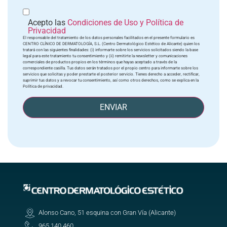
Acepto las
Condiciones de Uso y Política de
Privacidad
El responsable del tratamiento de los datos personales facilitados en el presente formulario es
CENTRO CLÍNICO DE DERMATOLOGÍA, S.L. (Centro Dermatológico Estético de Alicante) quien los
tratará con las siguientes finalidades: (i) informarte sobre los servicios solicitados siendo la base
legal para este tratamiento tu consentimiento y (ii) remitirte la newsletter y comunicaciones
comerciales de productos propios en los términos que hayas aceptado a través de la
correspondiente casilla. Tus datos serán tratados por el propio centro para informarte sobre los
servicios que solicitas y poder prestarte el posterior servicio. Tienes derecho a acceder, rectificar,
suprimir tus datos y a revocar tu consentimiento, así como otros derechos, como se explica en la
Política de privacidad.
ENVIAR
Alonso Cano, 51 esquina con Gran Vía (Alicante)
965 140 460