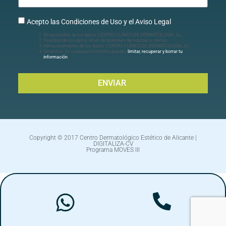
Acepto las Condiciones de Uso y el Aviso Legal
Responsable de los datos: CENTRO CLÍNICO DE DERMATOLOGÍA, S.L.
Finalidad de los datos: Envío de boletines de noticias y ofertas.
Almacenamiento de los datos: CENTRO CLÍNICO DE DERMATOLOGÍA, S.L.
Derechos: En cualquier momento puedes
limitar, recuperar y borrar tu
información
.
ENVIAR
Copyright © 2017 Centro Dermatológico Estético de Alicante |
DIGITALIZA-CV
Programa MOVES III