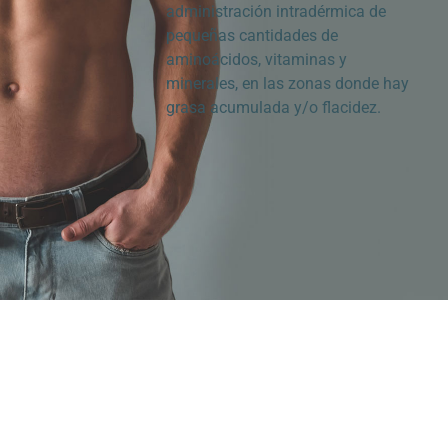
administración intradérmica de
pequeñas cantidades de
aminoácidos, vitaminas y
minerales, en las zonas donde hay
grasa acumulada y/o flacidez.