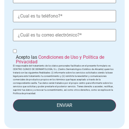
Acepto las
Condiciones de Uso y Política de
Privacidad
El responsable del tratamiento de los datos personales facilitados en el presente formulario es
CENTRO CLÍNICO DE DERMATOLOGÍA, S.L. (Centro Dermatológico Estético de Alicante) quien los
tratará con las siguientes finalidades: (i) informarte sobre los servicios solicitados siendo la base
legal para este tratamiento tu consentimiento y (ii) remitirte la newsletter y comunicaciones
comerciales de productos propios en los términos que hayas aceptado a través de la
correspondiente casilla. Tus datos serán tratados por el propio centro para informarte sobre los
servicios que solicitas y poder prestarte el posterior servicio. Tienes derecho a acceder, rectificar,
suprimir tus datos y a revocar tu consentimiento, así como otros derechos, como se explica en la
Política de privacidad.
ENVIAR