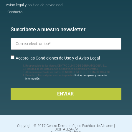
Aviso legal y política de privacidad
Contacto
Suscríbete a nuestro newsletter
Acepto las Condiciones de Uso y el Aviso Legal
Responsable de los datos: CENTRO CLÍNICO DE DERMATOLOGÍA, S.L.
Finalidad de los datos: Envío de boletines de noticias y ofertas.
Almacenamiento de los datos: CENTRO CLÍNICO DE DERMATOLOGÍA, S.L.
Derechos: En cualquier momento puedes
limitar, recuperar y borrar tu
información
.
ENVIAR
Copyright © 2017 Centro Dermatológico Estético de Alicante |
DIGITALIZA-CV