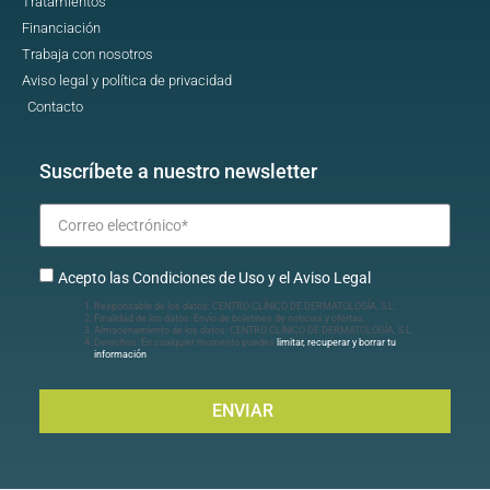
Tratamientos
Financiación
Trabaja con nosotros
Aviso legal y política de privacidad
Contacto
Suscríbete a nuestro newsletter
Acepto las Condiciones de Uso y el Aviso Legal
Responsable de los datos: CENTRO CLÍNICO DE DERMATOLOGÍA, S.L.
Finalidad de los datos: Envío de boletines de noticias y ofertas.
Almacenamiento de los datos: CENTRO CLÍNICO DE DERMATOLOGÍA, S.L.
Derechos: En cualquier momento puedes
limitar, recuperar y borrar tu
información
.
ENVIAR