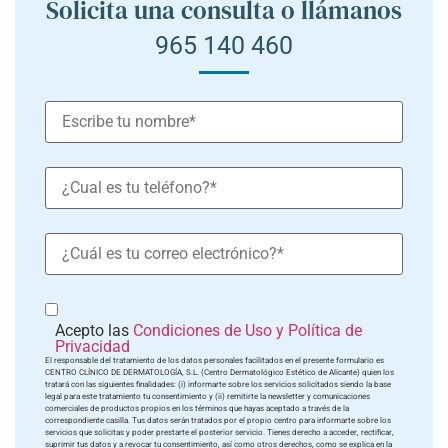
Solicita una consulta o llámanos
965 140 460
Acepto las
Condiciones de Uso y Política de
Privacidad
El responsable del tratamiento de los datos personales facilitados en el presente formulario es
CENTRO CLÍNICO DE DERMATOLOGÍA, S.L. (Centro Dermatológico Estético de Alicante) quien los
tratará con las siguientes finalidades: (i) informarte sobre los servicios solicitados siendo la base
legal para este tratamiento tu consentimiento y (ii) remitirte la newsletter y comunicaciones
comerciales de productos propios en los términos que hayas aceptado a través de la
correspondiente casilla. Tus datos serán tratados por el propio centro para informarte sobre los
servicios que solicitas y poder prestarte el posterior servicio. Tienes derecho a acceder, rectificar,
suprimir tus datos y a revocar tu consentimiento, así como otros derechos, como se explica en la