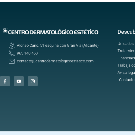
Descub
Unidades
Alonso Cano, 51 esquina con Gran Vía (Alicante)
Tratamien
965 140 460
Financiac
contacto@centrodermatologicoestetico.com
Trabaja c
Aviso lega
Contacto