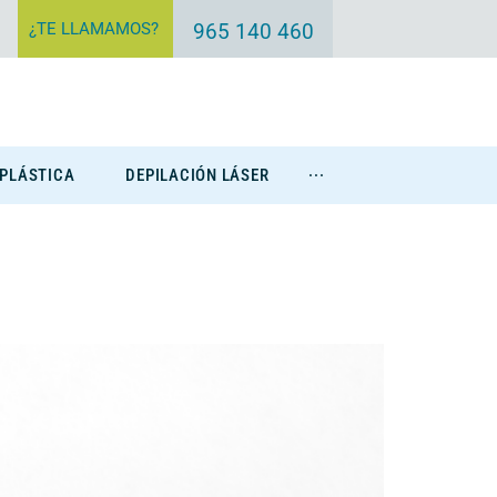
¿TE LLAMAMOS?
965 140 460
 PLÁSTICA
DEPILACIÓN LÁSER
···
Eliminación Tatuajes