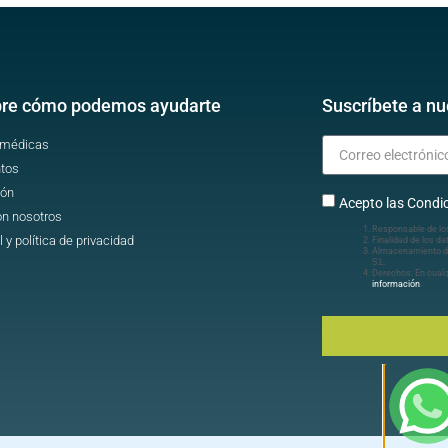
re cómo podemos ayudarte
Suscríbete a nu
 médicas
tos
ión
Acepto las Condic
on nosotros
Responsable de lo
l y política de privacidad
Finalidad de los da
Almacenamiento d
S.L.
Derechos: En cua
información
.