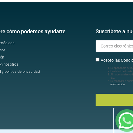
re cómo podemos ayudarte
Suscríbete a nu
 médicas
tos
ión
Acepto las Condic
on nosotros
Responsable de lo
l y política de privacidad
Finalidad de los da
Almacenamiento d
S.L.
Derechos: En cua
información
.