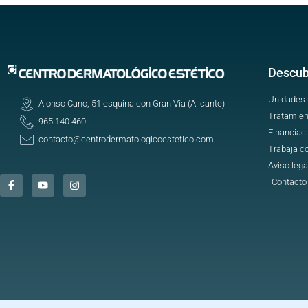
Descub
Unidades
Alonso Cano, 51 esquina con Gran Vía (Alicante)
Tratamien
965 140 460
Financiac
contacto@centrodermatologicoestetico.com
Trabaja c
Aviso lega
Contacto