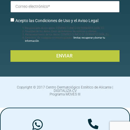
Acepto las Condiciones de Uso y el Aviso Legal
Responsable de los datos: CENTRO CLÍNICO DE DERMATOLOGÍA, S.L.
Finalidad de los datos: Envío de boletines de noticias y ofertas.
Almacenamiento de los datos: CENTRO CLÍNICO DE DERMATOLOGÍA, S.L.
Derechos: En cualquier momento puedes
limitar, recuperar y borrar tu
información
.
ENVIAR
Copyright © 2017 Centro Dermatológico Estético de Alicante |
DIGITALIZA-CV
Programa MOVES III