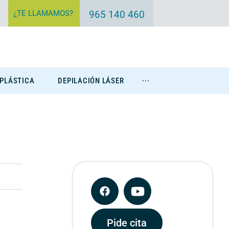
¿TE LLAMAMOS?
965 140 460
 PLÁSTICA
DEPILACIÓN LÁSER
···
Eliminación Tatuajes
Pide cita