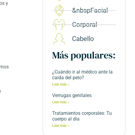
os y
&nbspFacial
Corporal​
Cabello
Más populares:
emos
¿Cuándo ir al médico ante la
caída del pelo?
Leer más »
n
Verrugas genitales
Leer más »
Tratamientos corporales: Tu
cuerpo al día
Leer más »