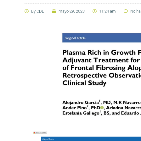
By
CDE
mayo 29, 2023
11:24 am
No ha