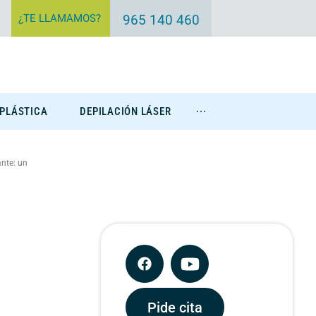
¿TE LLAMAMOS?
965 140 460
 PLÁSTICA
DEPILACIÓN LÁSER
···
Eliminación Tatuajes
ante: un
Pide cita