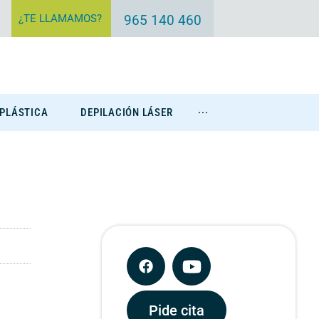
¿TE LLAMAMOS?
965 140 460
 PLÁSTICA
DEPILACIÓN LÁSER
···
Eliminación Tatuajes
Pide cita