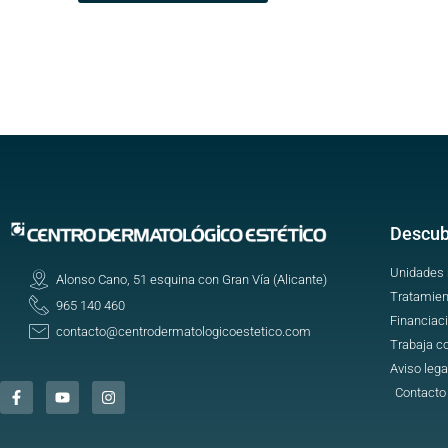
Descub
Unidades
Alonso Cano, 51 esquina con Gran Vía (Alicante)
Tratamien
965 140 460
Financiac
contacto@centrodermatologicoestetico.com
Trabaja c
Aviso lega
Contacto