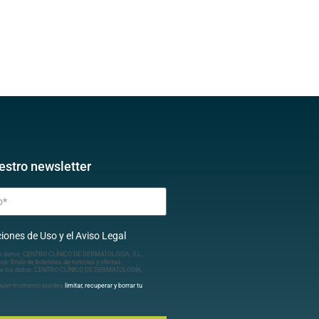
estro newsletter
iones de Uso y el Aviso Legal
s datos: CENTRO CLÍNICO DE DERMATOLOGÍA, S.L.
tos: Envío de boletines de noticias y ofertas.
e los datos: CENTRO CLÍNICO DE DERMATOLOGÍA,
lquier momento puedes
limitar, recuperar y borrar tu