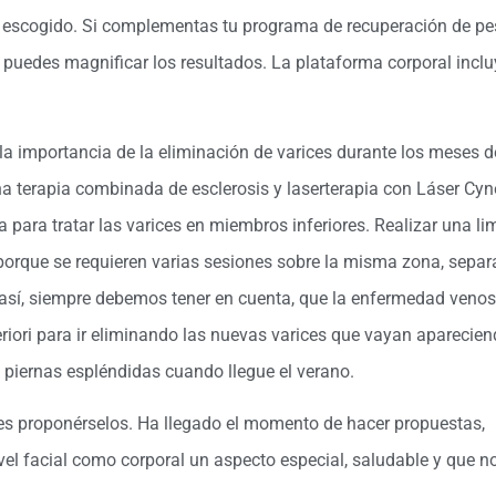
s escogido. Si complementas tu programa de recuperación de p
 puedes magnificar los resultados. La plataforma corporal inclu
la importancia de la eliminación de varices durante los meses d
una terapia combinada de esclerosis y laserterapia con Láser Cyn
 para tratar las varices en miembros inferiores. Realizar una li
, porque se requieren varias sesiones sobre la misma zona, sepa
n así, siempre debemos tener en cuenta, que la enfermedad veno
riori para ir eliminando las nuevas varices que vayan aparecien
 piernas espléndidas cuando llegue el verano.
a es proponérselos. Ha llegado el momento de hacer propuestas,
vel facial como corporal un aspecto especial, saludable y que n