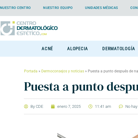
NUESTRO CENTRO
NUESTRO EQUIPO
UNIDADES MÉDICAS
CON
ACNÉ
ALOPECIA
DERMATOLOGÍA
Portada
»
Dermoconsejos y noticias
»
Puesta a punto después de n
Puesta a punto desp
By
CDE
enero 7, 2025
11:41 am
No hay