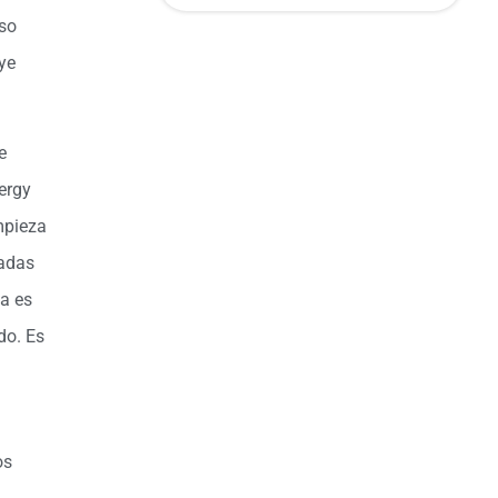
eso
ye
e
ergy
mpieza
radas
sa es
do. Es
os