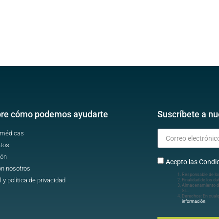
re cómo podemos ayudarte
Suscríbete a nu
 médicas
tos
ión
Acepto las Condic
on nosotros
Responsable de lo
l y política de privacidad
Finalidad de los da
Almacenamiento d
S.L.
Derechos: En cua
información
.