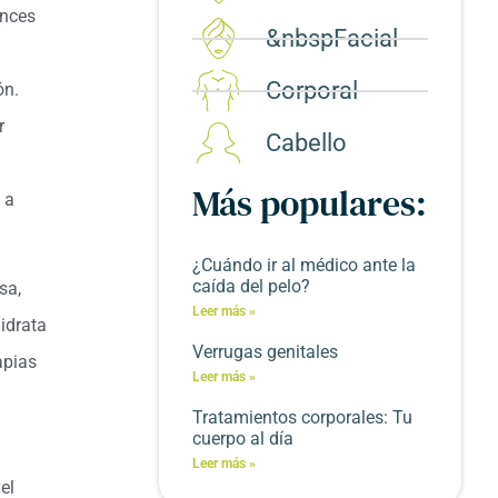
onces
&nbspFacial
Corporal​
ón.
r
Cabello
Más populares:
 a
¿Cuándo ir al médico ante la
caída del pelo?
sa,
Leer más »
hidrata
Verrugas genitales
apias
Leer más »
Tratamientos corporales: Tu
cuerpo al día
Leer más »
el