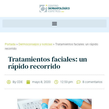
Portada
»
Dermoconsejos y noticias
»
Tratamientos faciales: un rápido
recorrido
Tratamientos faciales: un
rápido recorrido
By
CDE
mayo 8, 2020
12:53 pm
8 comentarios