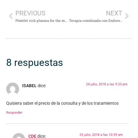
PREVIOUS
NEXT
Platelet rich plasma for the management of hair loss: Better alone or in combination?
Terapia combinada con Endoret-Gel y plasma rico en crecimiento factores frente a Endoret-Gel solo en el tratamiento de rejuvenecimiento
8 respuestas
24 julio, 2018 a las 9:23 pm
ISABEL
dice:
Quisiera saber el precio de la consulta y de los tratamientos
Responder
25 julio, 2018 a las 10:39 am
CDE
dice: