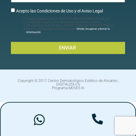
Acepto las Condiciones de Uso y el Aviso Legal
Responsable de los datos: CENTRO CLÍNICO DE DERMATOLOGÍA, S.L.
Finalidad de los datos: Envío de boletines de noticias y ofertas.
Almacenamiento de los datos: CENTRO CLÍNICO DE DERMATOLOGÍA, S.L.
Derechos: En cualquier momento puedes
limitar, recuperar y borrar tu
información
.
ENVIAR
Copyright © 2017 Centro Dermatológico Estético de Alicante |
DIGITALIZA-CV
Programa MOVES III