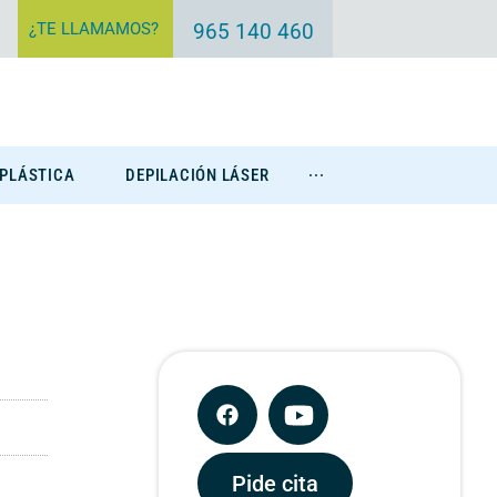
¿TE LLAMAMOS?
965 140 460
 PLÁSTICA
DEPILACIÓN LÁSER
···
Eliminación Tatuajes
Pide cita