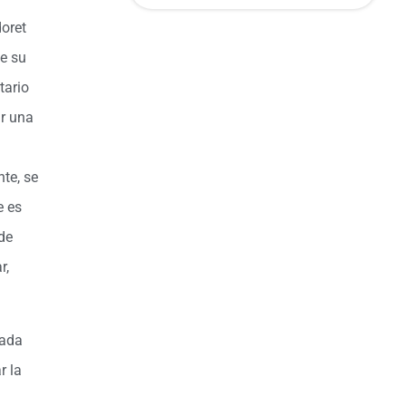
doret
de su
tario
r una
nte, se
e es
de
r,
nada
r la