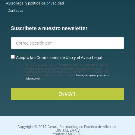
Aviso legal y política de privacidad
Contacto
Suscríbete a nuestro newsletter
Acepto las Condiciones de Uso y el Aviso Legal
Responsable de los datos: CENTRO CLÍNICO DE DERMATOLOGÍA, S.L.
Finalidad de los datos: Envío de boletines de noticias y ofertas.
Almacenamiento de los datos: CENTRO CLÍNICO DE DERMATOLOGÍA, S.L.
Derechos: En cualquier momento puedes
limitar, recuperar y borrar tu
información
.
ENVIAR
Copyright © 2017 Centro Dermatológico Estético de Alicante |
DIGITALIZA-CV
Programa MOVES III