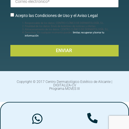
Acepto las Condiciones de Uso y el Aviso Legal
Responsable de los datos: CENTRO CLÍNICO DE DERMATOLOGÍA, S.L.
Finalidad de los datos: Envío de boletines de noticias y ofertas.
Almacenamiento de los datos: CENTRO CLÍNICO DE DERMATOLOGÍA, S.L.
Derechos: En cualquier momento puedes
limitar, recuperar y borrar tu
información
.
ENVIAR
Copyright © 2017 Centro Dermatológico Estético de Alicante |
DIGITALIZA-CV
Programa MOVES III