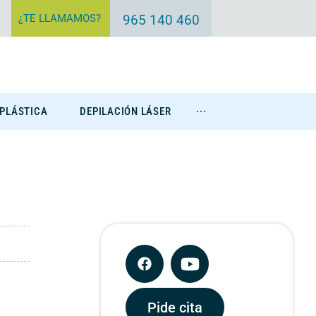
¿TE LLAMAMOS?
965 140 460
 PLÁSTICA
DEPILACIÓN LÁSER
···
Eliminación Tatuajes
Pide cita