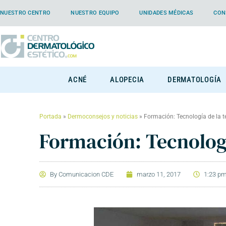
NUESTRO CENTRO
NUESTRO EQUIPO
UNIDADES MÉDICAS
CON
ACNÉ
ALOPECIA
DERMATOLOGÍA
Portada
»
Dermoconsejos y noticias
»
Formación: Tecnología de la t
Formación: Tecnologí
By
Comunicacion CDE
marzo 11, 2017
1:23 p