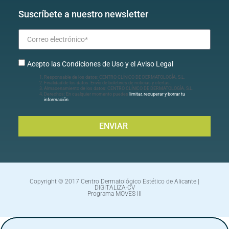
Suscríbete a nuestro newsletter
Acepto las Condiciones de Uso y el Aviso Legal
Responsable de los datos: CENTRO CLÍNICO DE DERMATOLOGÍA, S.L.
Finalidad de los datos: Envío de boletines de noticias y ofertas.
Almacenamiento de los datos: CENTRO CLÍNICO DE DERMATOLOGÍA, S.L.
Derechos: En cualquier momento puedes
limitar, recuperar y borrar tu
información
.
ENVIAR
Copyright © 2017 Centro Dermatológico Estético de Alicante |
DIGITALIZA-CV
Programa MOVES III