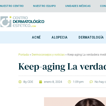
NUESTRO CENTRO
NUESTRO EQUIPO
UNIDADES MÉDICAS
CON
ACNÉ
ALOPECIA
DERMATOLOGÍA
Portada
»
Dermoconsejos y noticias
»
Keep-aging La verdadera medi
Keep-aging La verdad
By
CDE
enero 8, 2024
1:09 pm
No hay 