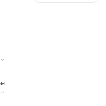
 se
del
eas