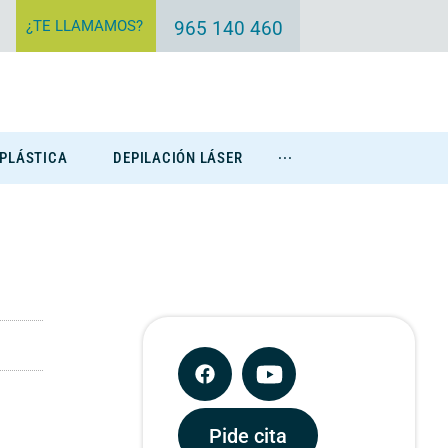
¿TE LLAMAMOS?
965 140 460
 PLÁSTICA
DEPILACIÓN LÁSER
···
Eliminación Tatuajes
Pide cita