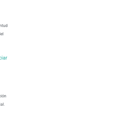
entud
del
ciar
ción
al.