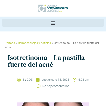
Portada
»
Dermoconsejos y noticias
»
Isotretinoína – La pastilla fuerte del
acné
Isotretinoína – La pastilla
fuerte del acné
By
CDE
septiembre 18, 2023
5:03 pm
No hay comentarios